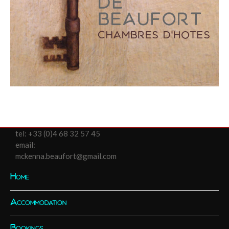
tel:
+33 (0)4 68 32 57 45
email:
mckenna.beaufort@gmail.com
Home
Accommodation
Bookings